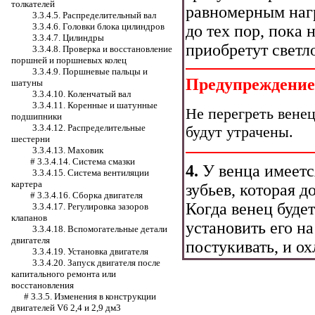
толкателей
равномерным наг
3.3.4.5. Распределительный вал
3.3.4.6. Головки блока цилиндров
до тех пор, пока
3.3.4.7. Цилиндры
приобретут светл
3.3.4.8. Проверка и восстановление
поршней и поршневых колец
3.3.4.9. Поршневые пальцы и
Предупреждение
шатуны
3.3.4.10. Коленчатый вал
3.3.4.11. Коренные и шатунные
Не перегреть венец
подшипники
3.3.4.12. Распределительные
будут утрачены.
шестерни
3.3.4.13. Маховик
#
3.3.4.14. Система смазки
4.
У венца имеетс
3.3.4.15. Система вентиляции
картера
зубьев, которая д
#
3.3.4.16. Сборка двигателя
Когда венец будет
3.3.4.17. Регулировка зазоров
клапанов
установить его н
3.3.4.18. Вспомогательные детали
двигателя
постукивать, и о
3.3.4.19. Установка двигателя
3.3.4.20. Запуск двигателя после
капитального ремонта или
восстановления
#
3.3.5. Изменения в конструкции
двигателей V6 2,4 и 2,9 дм3