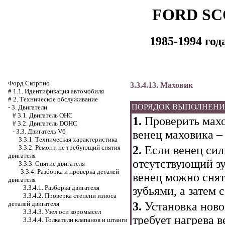
FORD SC
1985-1994 го
Форд Скорпио
3.3.4.13. Маховик
#
1.1. Идентификация автомобиля
#
2. Техническое обслуживание
ПОРЯДОК ВЫПОЛНЕН
-
3. Двигатели
#
3.1. Двигатель OHC
1.
Проверить махо
#
3.2. Двигатель DOHC
-
3.3. Двигатель V6
венец маховика –
3.3.1. Техническая характеристика
2.
Если венец сил
3.3.2. Ремонт, не требующий снятия
двигателя
отсутствующий зу
3.3.3. Снятие двигателя
-
3.3.4. Разборка и проверка деталей
венец можно снят
двигателя
3.3.4.1. Разборка двигателя
зубьями, а затем 
3.3.4.2. Проверка степени износа
3.
Установка новог
деталей двигателя
3.3.4.3. Узел оси коромысел
требует нагрева в
3.3.4.4. Толкатели клапанов и штанги