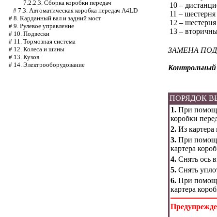
7.2.2.3. Сборка коробки передач
10 – дистанци
#
7.3. Автоматическая коробка передач А4LD
11 – шестерня
#
8. Карданный вал и задний мост
12 – шестерня
#
9. Рулевое управление
13 – вторичны
#
10. Подвески
#
11. Тормозная система
#
12. Колеса и шины
ЗАМЕНА ПО
#
13. Кузов
#
14. Электрооборудование
Контрольный 
ПОРЯДОК 
1.
При помощи
коробки пере
2.
Из картера 
3.
При помощи
картера короб
4.
Снять ось в
5.
Снять уплот
6.
При помощи
картера короб
Предупрежде