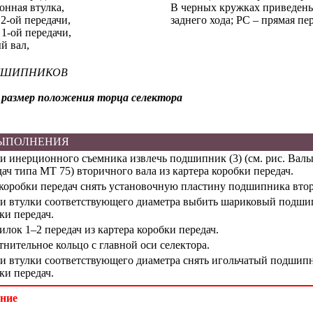
онная втулка,
В черных кружках приведены
 2-ой передачи,
заднего хода; РС – прямая пер
 1-ой передачи,
й вал,
ДШИПНИКОВ
размер положения торца селектора
ВЫПОЛНЕНИЯ
 инерционного съемника извлечь подшипник (3) (см. рис.
Валы
дач типа МТ 75
) вторичного вала из картера коробки передач.
коробки передач снять установочную пластину подшипника втор
 втулки соответствующего диаметра выбить шариковый подшип
ки передач.
илок 1–2 передач из картера коробки передач.
нительное кольцо с главной оси селектора.
 втулки соответствующего диаметра снять игольчатый подшипни
ки передач.
ние