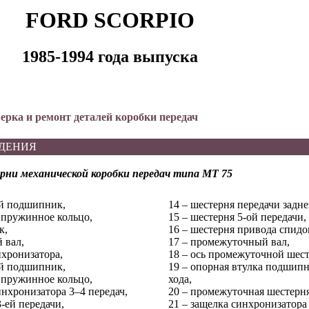
FORD SCORPIO
1985-1994 года выпуска
оверка и ремонт деталей коробки передач
ДЕНИЯ
рни механической коробки передач типа МТ 75
ый подшипник,
14 – шестерня передачи задне
 пружинное кольцо,
15 – шестерня 5-ой передачи,
к,
16 – шестерня привода спидо
 вал,
17 – промежуточный вал,
нхронизатора,
18 – ось промежуточной шест
ый подшипник,
19 – опорная втулка подшипн
 пружинное кольцо,
хода,
инхронизатора 3–4 передач,
20 – промежуточная шестерня
3-ей передачи,
21 – защелка синхронизатора