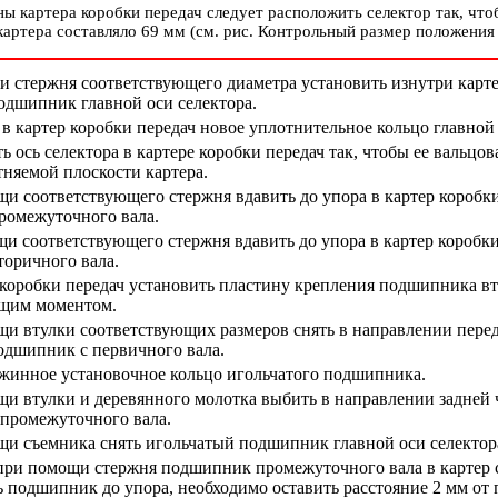
ны картера коробки передач следует расположить селектор так, чт
картера составляло 69 мм (см. рис.
Контрольный размер положения 
 стержня соответствующего диаметра установить изнутри карте
одшипник главной оси селектора.
в картер коробки передач новое уплотнительное кольцо главной 
 ось селектора в картере коробки передач так, чтобы ее вальцов
тняемой плоскости картера.
 соответствующего стержня вдавить до упора в картер коробки
омежуточного вала.
 соответствующего стержня вдавить до упора в картер коробк
оричного вала.
коробки передач установить пластину крепления подшипника вт
ющим моментом.
и втулки соответствующих размеров снять в направлении перед
дшипник с первичного вала.
жинное установочное кольцо игольчатого подшипника.
 втулки и деревянного молотка выбить в направлении задней ч
промежуточного вала.
и съемника снять игольчатый подшипник главной оси селектора
при помощи стержня подшипник промежуточного вала в картер с
ь подшипник до упора, необходимо оставить расстояние 2 мм от 