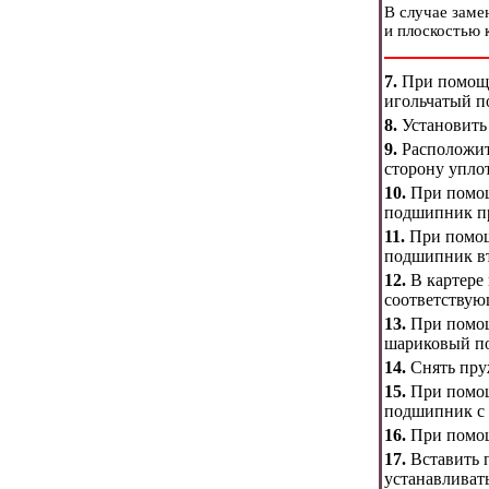
В случае заме
и плоскостью 
7.
При помощи
игольчатый п
8.
Установить 
9.
Расположить
сторону упло
10.
При помощи
подшипник пр
11.
При помощи
подшипник вт
12.
В картере 
соответству
13.
При помощ
шариковый по
14.
Снять пру
15.
При помощи
подшипник с 
16.
При помощ
17.
Вставить 
устанавливат