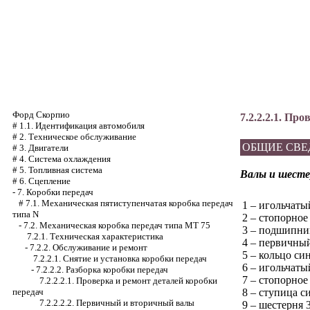
Форд Скорпио
7.2.2.2.1. Пр
#
1.1. Идентификация автомобиля
#
2. Техническое обслуживание
ОБЩИЕ СВЕ
#
3. Двигатели
#
4. Система охлаждения
#
5. Топливная система
Валы и шесте
#
6. Сцепление
-
7. Коробки передач
#
7.1. Механическая пятиступенчатая коробка передач
1 – игольчат
типа N
2 – стопорное
-
7.2. Механическая коробка передач типа МТ 75
3 – подшипни
7.2.1. Техническая характеристика
4 – первичный
-
7.2.2. Обслуживание и ремонт
5 – кольцо си
7.2.2.1. Снятие и установка коробки передач
6 – игольчат
-
7.2.2.2. Разборка коробки передач
7 – стопорное
7.2.2.2.1. Проверка и ремонт деталей коробки
8 – ступица с
передач
7.2.2.2.2. Первичный и вторичный валы
9 – шестерня 