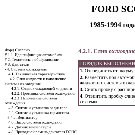
FORD SC
1985-1994 го
Форд Скорпио
4.2.1. Слив охлажда
#
1.1. Идентификация автомобиля
#
2. Техническое обслуживание
ПОРЯДОК ВЫПОЛНЕН
#
3. Двигатели
-
4. Система охлаждения
1.
Отсоединить от аккумул
4.1. Техническая характеристика
2.
Разместить под автомоб
-
4.2. Слив жидкости и наполнение
жидкости с системы охла
системы охлаждения
4.2.1. Слив охлаждающей жидкости
3.
Снять пробку с расшири
4.2.2. Промывка системы охлаждения
4.
Отвинтить пробку слива
4.2.3. Наполнение системы
системы.
охлаждения
4.3. Снятие и установка радиатора
4.4. Снятие и установка термостата
#
4.5. Вентилятор
4.6. Насос системы охлаждения
4.7. Датчик температуры
4.8. Приводной ремень двигателя DOHC